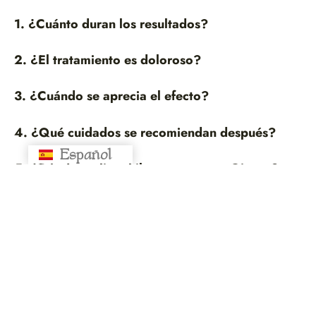
1. ¿Cuánto duran los resultados?
2. ¿El tratamiento es doloroso?
3. ¿Cuándo se aprecia el efecto?
4. ¿Qué cuidados se recomiendan después?
Español
Русский
5. ¿Dónde realizar hilos tensores en Girona?