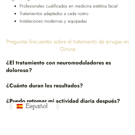
Profesionales cualificados en medicina estética facial
Tratamientos adaptados a cada rostro
Instalaciones modernas y equipadas
Preguntas frecuentes sobre el tratamiento de arrugas en
Girona
¿El tratamiento con neuromoduladores es
doloroso?
¿Cuánto duran los resultados?
¿Puedo retomar mi actividad diaria después?
Español
Русский
¿Se notará que me he realizado el tratamiento?
¿Quién realiza el tratamiento en ODDA Girona?