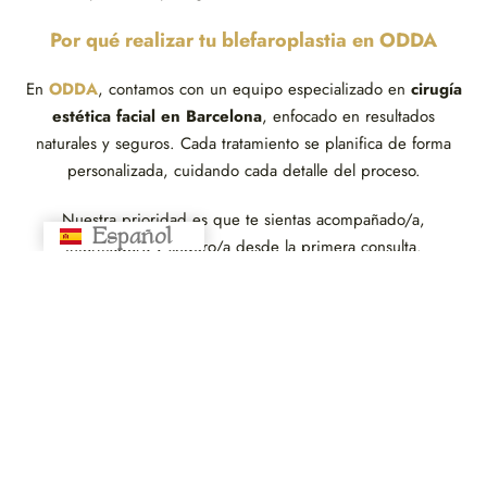
Por qué realizar tu blefaroplastia en ODDA
En
ODDA
, contamos con un equipo especializado en
cirugía
estética facial en Barcelona
, enfocado en resultados
naturales y seguros. Cada tratamiento se planifica de forma
personalizada, cuidando cada detalle del proceso.
Nuestra prioridad es que te sientas acompañado/a,
Español
Русский
informado/a y seguro/a desde la primera consulta.
Preguntas frecuentes sobre la blefaroplastia
completa
1. ¿La blefaroplastia completa deja cicatrices