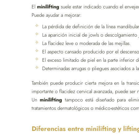
El
minilifting
suele estar indicado cuando el envejec
Puede ayudar a mejorar:
La pérdida de definición de la línea mandibular
La aparición inicial de jowls o descolgamiento 
La flacidez leve o moderada de las mejillas.
El aspecto cansado producido por el descenso 
El exceso limitado de piel en la parte inferior d
Determinadas arrugas o pliegues asociados a la
También puede producir cierta mejora en la transic
importante o flacidez cervical avanzada, puede ser n
Un
minilifting
tampoco está diseñado para elimina
tratamientos dermatológicos o médico-estéticos compl
Diferencias entre minilifting y lifti