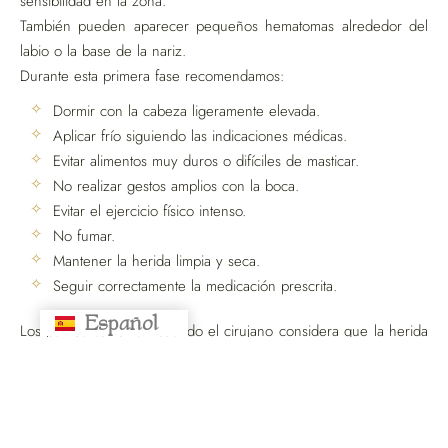
sensibilidad en la zona.
También pueden aparecer pequeños hematomas alrededor del
labio o la base de la nariz.
Durante esta primera fase recomendamos:
Dormir con la cabeza ligeramente elevada.
Aplicar frío siguiendo las indicaciones médicas.
Evitar alimentos muy duros o difíciles de masticar.
No realizar gestos amplios con la boca.
Evitar el ejercicio físico intenso.
No fumar.
Mantener la herida limpia y seca.
Seguir correctamente la medicación prescrita.
Español
Русский
Los puntos se retiran cuando el cirujano considera que la herida
ha cicatrizado adecuadamente.
La mayoría de los pacientes puede retomar progresivamente sus
actividades habituales, aunque la inflamación puede tardar varias
semanas en desaparecer por completo.