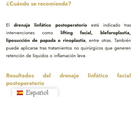
¿Cuándo se recomienda?
El
drenaje linfático postoperatorio
está indicado tras
intervenciones como
lifting facial, blefaroplastia,
liposucción de papada o rinoplastia
, entre otras. También
puede aplicarse tras tratamientos no quirúrgicos que generen
retención de líquidos o inflamación leve.
Resultados del drenaje linfático facial
postoperatorio
Español
Русский
Los resultados suelen apreciarse de forma progresiva. Tras las
primeras sesiones, muchos pacientes notan menos hinchazón,
mayor sensación de comodidad y una reducción de la tensión
facial.
A medida que avanza la recuperación, el drenaje puede ayudar