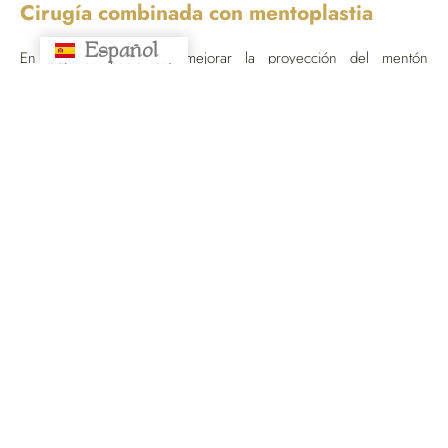
Cirugía combinada con mentoplastia
Español
Русский
En algunos pacientes, mejorar la proyección del mentón
potencia el resultado global. Por eso, en
ODDA
valoramos
tratamientos combinados para una
armonía facial completa
.
La intervención suele realizarse con
anestesia local o
sedación
, y su duración aproximada es de 60 a 90 minutos.
Beneficios de la cirugía de eliminación de
papada
Redefinición clara del óvalo facial.
Mejora inmediata del perfil y del cuello.
Resultados duraderos y naturales.
Cicatrices mínimas y discretas.
Aumento de la confianza y la seguridad personal.