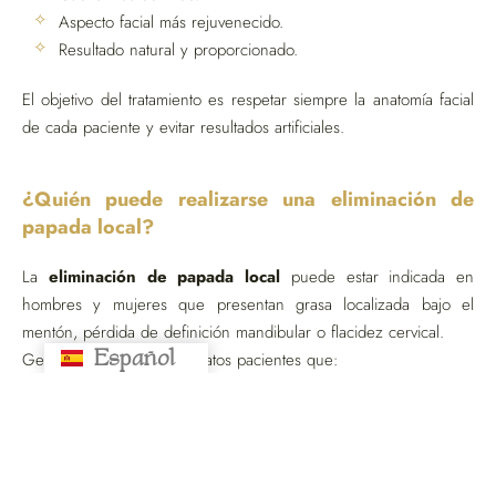
Aspecto facial más rejuvenecido.
Resultado natural y proporcionado.
El objetivo del tratamiento es respetar siempre la anatomía facial
de cada paciente y evitar resultados artificiales.
¿Quién puede realizarse una eliminación de
papada local?
La
eliminación de papada local
puede estar indicada en
hombres y mujeres que presentan grasa localizada bajo el
mentón, pérdida de definición mandibular o flacidez cervical.
Español
Русский
Generalmente, son candidatos pacientes que:
Desean mejorar el perfil facial.
Presentan papada visible.
Buscan un rostro más definido.
Tienen sensación de cuello poco marcado.