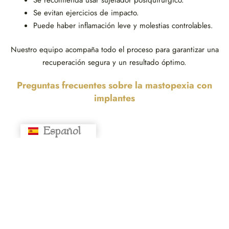
Se evitan ejercicios de impacto.
Puede haber inflamación leve y molestias controlables.
Nuestro equipo acompaña todo el proceso para garantizar una
recuperación segura y un resultado óptimo.
Preguntas frecuentes sobre la mastopexia con
implantes
Español
Русский
1. ¿Quedan cicatrices después de una
mastopexia con implantes?
2. ¿Duele mucho la recuperación?
3. ¿Cuándo puedo volver al trabajo?