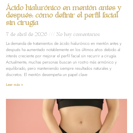
Ácido hialurónico en mentón antes y
después: cómo definir el perfil facial
sin cirugía
7 de abril de 2026
No hay comentarios
La demanda de tratamientos de ácido hialurónico en mentón antes y
después ha aumentado notablemente en los últimos años debido al
interés creciente por mejorar el perfil facial sin recurrir a cirugía.
Actualmente, muchas personas buscan un rostro más armónico y
equilibrado, pero manteniendo siempre resultados naturales y
discretos. El mentón desempeña un papel clave
Leer más »