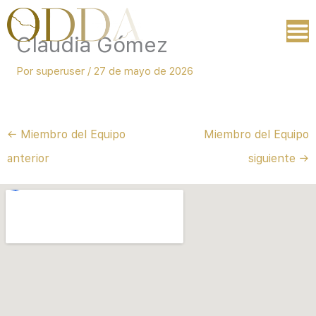
Ir
al
Claudia Gómez
contenido
Por
superuser
/
27 de mayo de 2026
←
Miembro del Equipo
Miembro del Equipo
anterior
siguiente
→