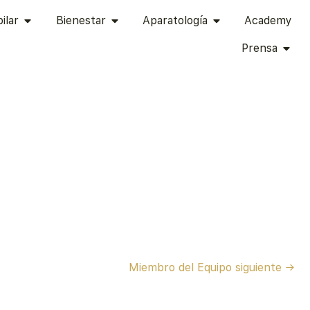
TÉTICA ÍNTIMA
ABRIR CAPILAR
ABRIR BIENESTAR
ABRIR APARATOLOG
ilar
Bienestar
Aparatología
Academy
ABRI
Prensa
Miembro del Equipo siguiente
→