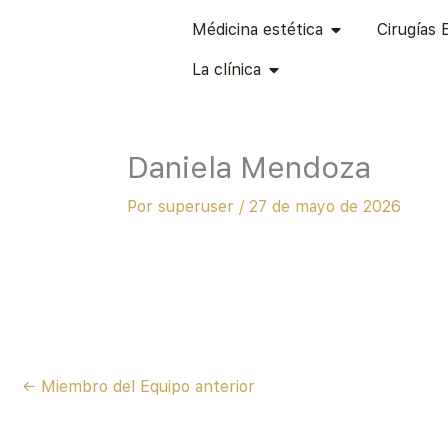
Ir
ABRIR MÉDICINA
Médicina estética
Cirugías 
al
ABRIR LA CLÍNICA
contenido
La clínica
Daniela Mendoza
Por
superuser
/
27 de mayo de 2026
←
Miembro del Equipo anterior