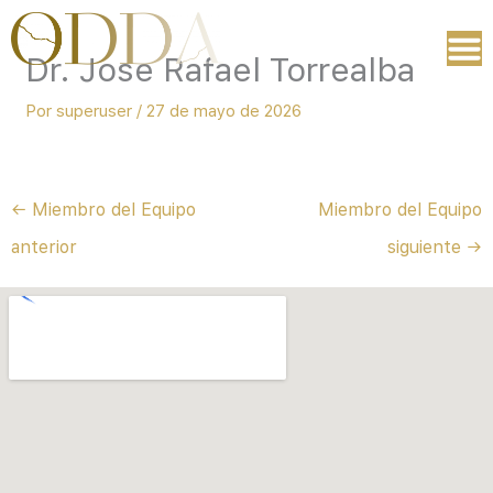
Ir
al
Dr. Jose Rafael Torrealba
contenido
Por
superuser
/
27 de mayo de 2026
←
Miembro del Equipo
Miembro del Equipo
anterior
siguiente
→