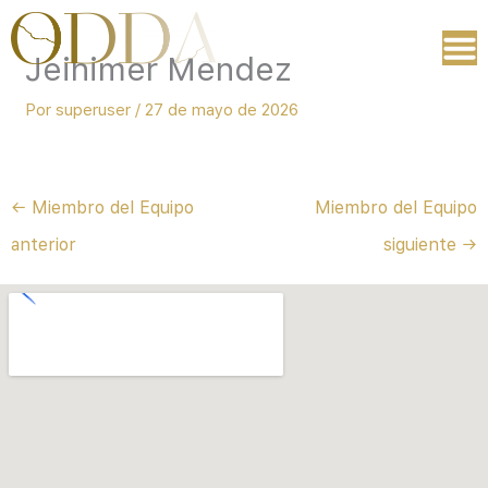
Ir
al
Jeinimer Mendez
contenido
Por
superuser
/
27 de mayo de 2026
←
Miembro del Equipo
Miembro del Equipo
anterior
siguiente
→