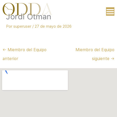
Ir
al
Jordi Otman
contenido
Por
superuser
/
27 de mayo de 2026
←
Miembro del Equipo
Miembro del Equipo
anterior
siguiente
→