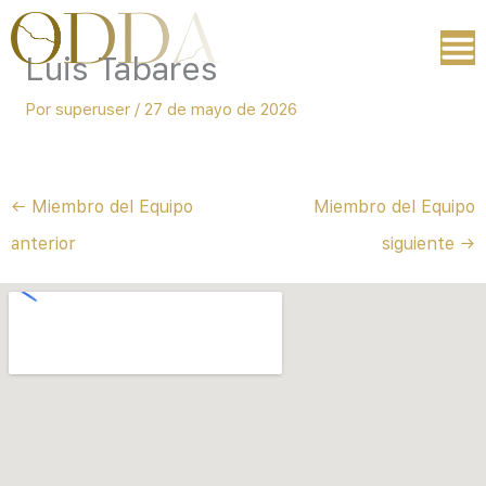
Ir
al
Luis Tabares
contenido
Por
superuser
/
27 de mayo de 2026
←
Miembro del Equipo
Miembro del Equipo
anterior
siguiente
→