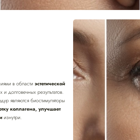
иями в области
эстетической
х и долговечных результатов.
дур являются биостимуляторы
тку коллагена, улучшает
и
изнутри.