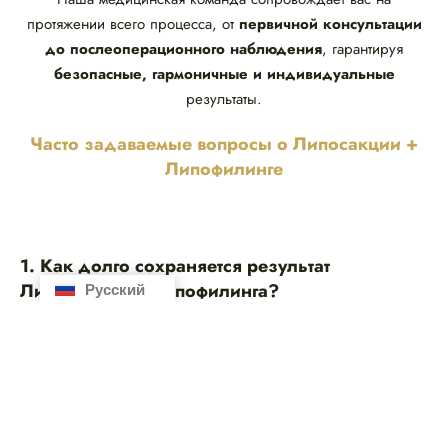
протяжении всего процесса, от
первичной консультации
до послеоперационного наблюдения
, гарантируя
безопасные, гармоничные и индивидуальные
результаты.
Часто задаваемые вопросы о Липосакции +
Липофилинге
1. Как долго сохраняется результат
Русский
Español
Липосакции + Липофилинга?
2. В какие зоны можно вводить жир?
3. Болезненна ли процедура Липосакция +
Липофилинг?