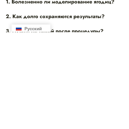
1. Болезненно ли моделирование ягодиц?
2. Как долго сохраняются результаты?
Русский
Español
3. Нужен ли покой после процедуры?
4. Можно ли сочетать это с другими
процедурами для тела?
5. Где я могу сделать моделирование ягодиц
в Барселоне?