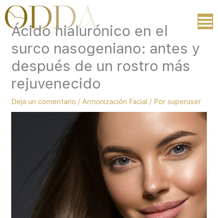
Ir
al
Ácido hialurónico en el
contenido
surco nasogeniano: antes y
después de un rostro más
rejuvenecido
Deja un comentario
/
Armonización Facial
/ Por
superuser