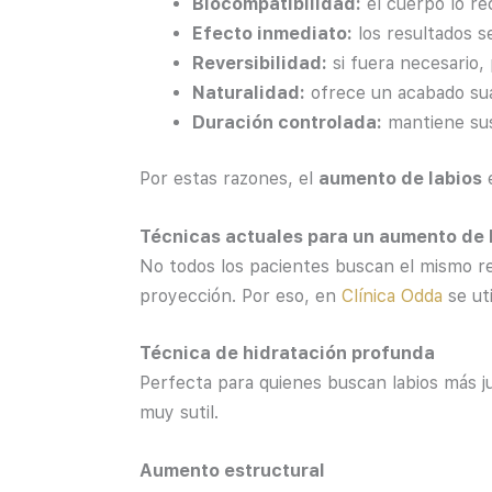
Biocompatibilidad:
el cuerpo lo re
Efecto inmediato:
los resultados s
Reversibilidad:
si fuera necesario,
Naturalidad:
ofrece un acabado suave
Duración controlada:
mantiene sus 
Por estas razones, el
aumento de labios
e
Técnicas actuales para un aumento de l
No todos los pacientes buscan el mismo r
proyección. Por eso, en
Clínica O
dda
se uti
Técnica de hidratación profunda
Perfecta para quienes buscan labios más ju
muy sutil.
Aumento estructural