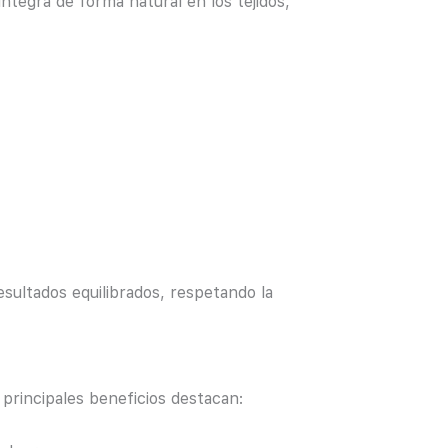
integra de forma natural en los tejidos,
sultados equilibrados, respetando la
 principales beneficios destacan: