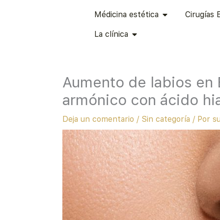
Ir
ABRIR MÉDICINA
Médicina estética
Cirugías 
al
ABRIR LA CLÍNICA
contenido
La clínica
Aumento de labios en B
armónico con ácido hi
Deja un comentario
/
Sin categoría
/ Por
s