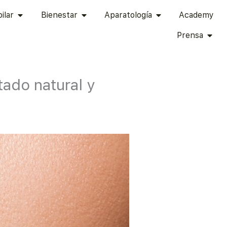
TÉTICA ÍNTIMA
ABRIR CAPILAR
ABRIR BIENESTAR
ABRIR APARATOLOG
ilar
Bienestar
Aparatología
Academy
ABRI
Prensa
ado natural y