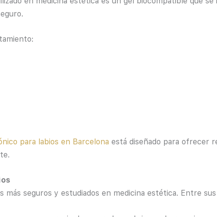
utilizado en medicina estética es un gel biocompatible que se 
seguro.
tamiento:
ónico para labios en Barcelona
está diseñado para ofrecer re
te.
ios
les más seguros y estudiados en medicina estética. Entre sus