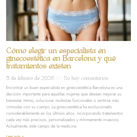
Cómo elegir un especialista en
ginecoestética en Barcelona y qué
tratamientos existen
5 de febrero de 2026
No hay comentarios
Encontrar un buen especialista en ginecoestética Barcelona es una
decisión importante para aquellas mujeres que desean mejorar su
bienestar íntimo, solucionar molestias funcionales o sentirse más
cómodas con su cuerpo. La ginecoestética ha evolucionado
considerablemente en los últimos años, incorporando tratamientos
cada vez más precisos, personalizados y mínimamente invasivos.
Actualmente, este campo de la medicina
Leer más »