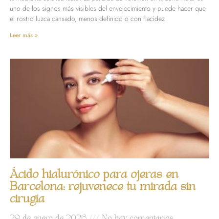
uno de los signos más visibles del envejecimiento y puede hacer que
el rostro luzca cansado, menos definido o con flacidez
Leer más »
Ácido hialurónico para ojeras en
Barcelona: rejuvenece tu mirada sin
cirugía
29 de enero de 2026
No hay comentarios