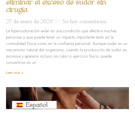
eliminar el exceso de sudor sin
cirugía
27 de enero de 2026
No hay comentarios
La hipersudoración axilar es una condición que afecta a muchas
personas y que puede tener un impacto importante tanto en la
comodidad física como en la confianza personal. Aunque sudar es un
mecanismo natural del organismo, cuando la producción de sudor es
excesiva y aparece incluso sin calor o ejercicio físico, puede
convertirse en un
Leer más »
Español
Русский