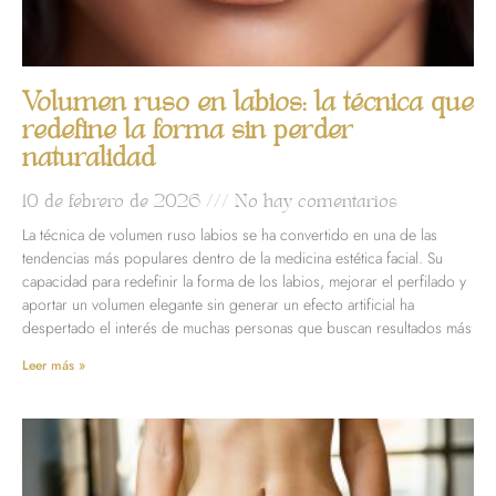
Volumen ruso en labios: la técnica que
redefine la forma sin perder
naturalidad
10 de febrero de 2026
No hay comentarios
La técnica de volumen ruso labios se ha convertido en una de las
tendencias más populares dentro de la medicina estética facial. Su
capacidad para redefinir la forma de los labios, mejorar el perfilado y
aportar un volumen elegante sin generar un efecto artificial ha
despertado el interés de muchas personas que buscan resultados más
Leer más »