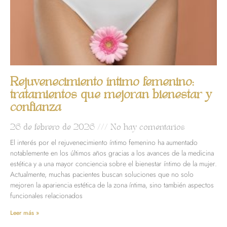
Rejuvenecimiento íntimo femenino:
tratamientos que mejoran bienestar y
confianza
26 de febrero de 2026
No hay comentarios
El interés por el rejuvenecimiento íntimo femenino ha aumentado
notablemente en los últimos años gracias a los avances de la medicina
estética y a una mayor conciencia sobre el bienestar íntimo de la mujer.
Actualmente, muchas pacientes buscan soluciones que no solo
mejoren la apariencia estética de la zona íntima, sino también aspectos
funcionales relacionados
Leer más »