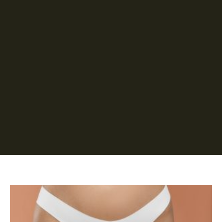
Página
Página
Página
Página
Página