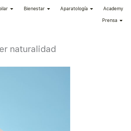
TÉTICA ÍNTIMA
ABRIR CAPILAR
ABRIR BIENESTAR
ABRIR APARATOLOG
ilar
Bienestar
Aparatología
Academy
ABRI
Prensa
er naturalidad