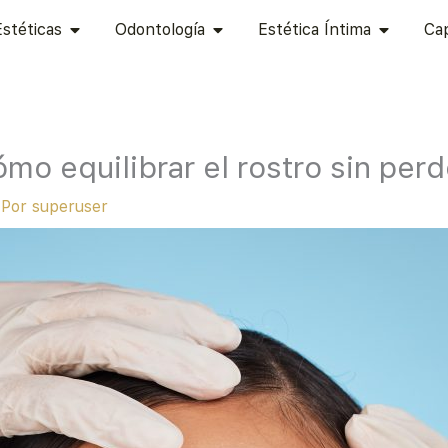
 ESTÉTICA
ABRIR CIRUGÍAS ESTÉTICAS
ABRIR ODONTOLOGÍA
ABRIR ES
Estéticas
Odontología
Estética Íntima
Cap
mo equilibrar el rostro sin perd
 Por
superuser