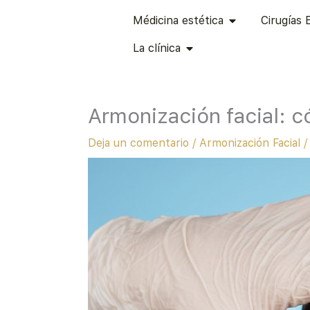
Ir
ABRIR MÉDICINA
Médicina estética
Cirugías 
al
ABRIR LA CLÍNICA
contenido
La clínica
Armonización facial: có
Deja un comentario
/
Armonización Facial
/