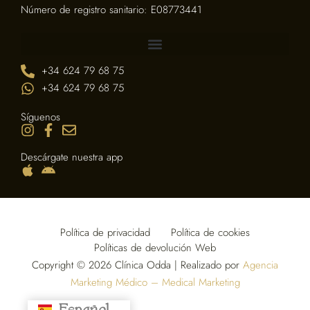
Número de registro sanitario: E08773441
+34 624 79 68 75
+34 624 79 68 75
Síguenos
Descárgate nuestra app
Política de privacidad
Política de cookies
Políticas de devolución Web
Copyright © 2026 Clínica Odda | Realizado por
Agencia
Marketing Médico – Medical Marketing
Español