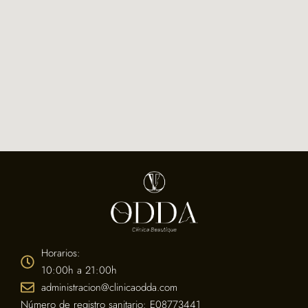
Horarios:
10:00h a 21:00h
administracion@clinicaodda.com
Número de registro sanitario: E08773441