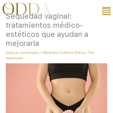
Ir
al
Sequedad vaginal:
contenido
tratamientos médico-
estéticos que ayudan a
mejorarla
Deja un comentario
/
Medicina Estética Íntima
/ Por
superuser