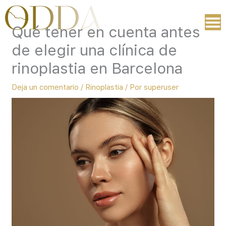
Ir
al
Qué tener en cuenta antes
contenido
de elegir una clínica de
rinoplastia en Barcelona
Deja un comentario
/
Rinoplastia
/ Por
superuser