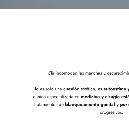
¿Te incomodan las manchas u oscurecimie
No es solo una cuestión estética, es
autoestima 
clínica especializada en
medicina y cirugía
esté
tratamientos de
blanqueamiento genital y peri
progresivos.