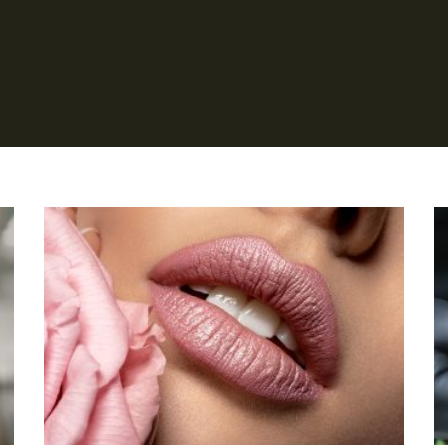
Página
Página
Página
Página
Página