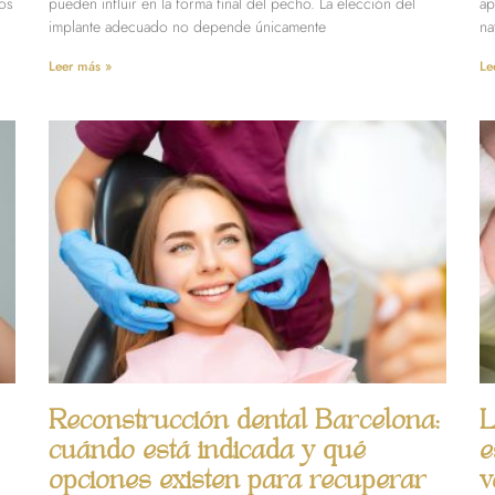
tos
pueden influir en la forma final del pecho. La elección del
ap
implante adecuado no depende únicamente
na
Leer más »
Le
Reconstrucción dental Barcelona:
L
cuándo está indicada y qué
e
opciones existen para recuperar
v