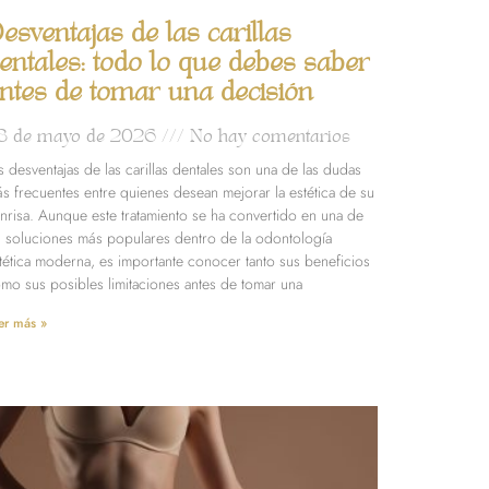
esventajas de las carillas
entales: todo lo que debes saber
ntes de tomar una decisión
8 de mayo de 2026
No hay comentarios
s desventajas de las carillas dentales son una de las dudas
s frecuentes entre quienes desean mejorar la estética de su
nrisa. Aunque este tratamiento se ha convertido en una de
s soluciones más populares dentro de la odontología
tética moderna, es importante conocer tanto sus beneficios
mo sus posibles limitaciones antes de tomar una
er más »