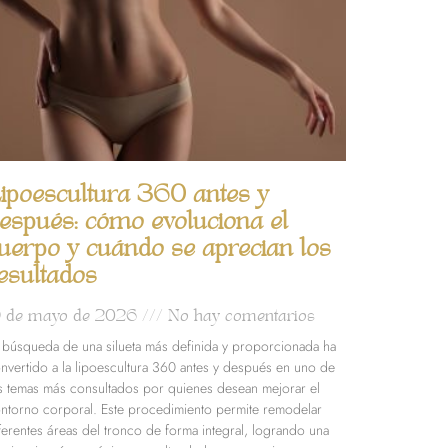
ipoescultura 360 antes y
espués: cómo evoluciona el
uerpo y cuándo se aprecian los
esultados
9 de mayo de 2026
No hay comentarios
 búsqueda de una silueta más definida y proporcionada ha
nvertido a la lipoescultura 360 antes y después en uno de
s temas más consultados por quienes desean mejorar el
ntorno corporal. Este procedimiento permite remodelar
ferentes áreas del tronco de forma integral, logrando una