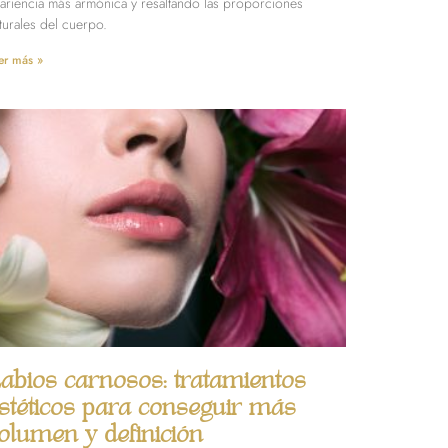
ariencia más armónica y resaltando las proporciones
turales del cuerpo.
er más »
abios carnosos: tratamientos
stéticos para conseguir más
olumen y definición