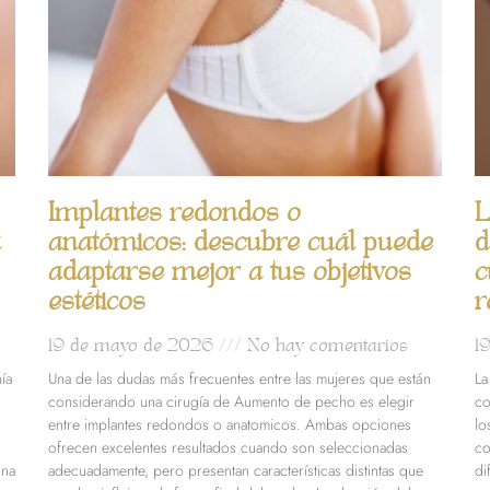
Implantes redondos o
L
a
anatómicos: descubre cuál puede
d
adaptarse mejor a tus objetivos
c
estéticos
r
19 de mayo de 2026
No hay comentarios
1
ía
Una de las dudas más frecuentes entre las mujeres que están
La
considerando una cirugía de Aumento de pecho es elegir
co
entre implantes redondos o anatomicos. Ambas opciones
lo
ofrecen excelentes resultados cuando son seleccionadas
co
una
adecuadamente, pero presentan características distintas que
di