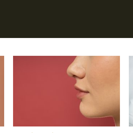
Página
Página
Página
Página
Página