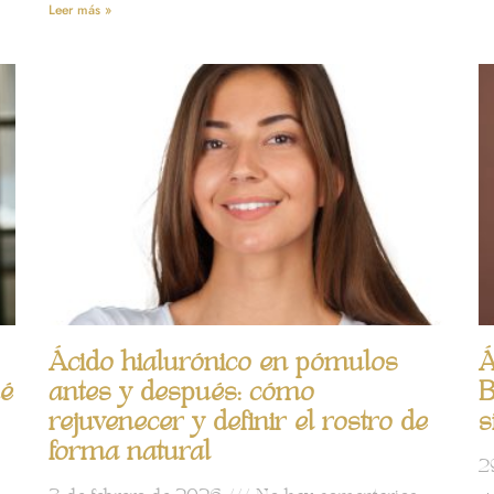
Leer más »
Ácido hialurónico en pómulos
Á
ué
antes y después: cómo
B
rejuvenecer y definir el rostro de
s
forma natural
2