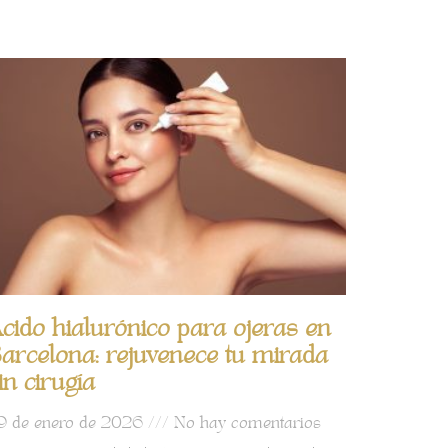
cido hialurónico para ojeras en
arcelona: rejuvenece tu mirada
in cirugía
9 de enero de 2026
No hay comentarios