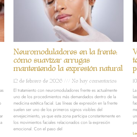
Neuromoduladores en la frente:
V
cómo suavizar arrugas
t
manteniendo la expresión natural
p
12 de febrero de 2026
No hay comentarios
1
das
El tratamiento con neuromoduladores frente es actualmente
La
uno de los procedimientos más demandados dentro de la
la
o
medicina estética facial. Las líneas de expresión en la frente
fa
suelen ser uno de los primeros signos visibles del
me
ar
envejecimiento, ya que esta zona participa constantemente en
un
da
los movimientos faciales relacionados con la expresión
pe
emocional. Con el paso del
Le