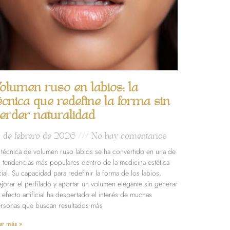
olumen ruso en labios: la
écnica que redefine la forma sin
erder naturalidad
0 de febrero de 2026
No hay comentarios
 técnica de volumen ruso labios se ha convertido en una de
s tendencias más populares dentro de la medicina estética
cial. Su capacidad para redefinir la forma de los labios,
jorar el perfilado y aportar un volumen elegante sin generar
 efecto artificial ha despertado el interés de muchas
rsonas que buscan resultados más
er más »