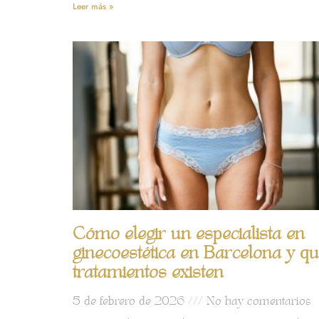
Leer más »
Cómo elegir un especialista en
ginecoestética en Barcelona y q
tratamientos existen
5 de febrero de 2026
No hay comentarios