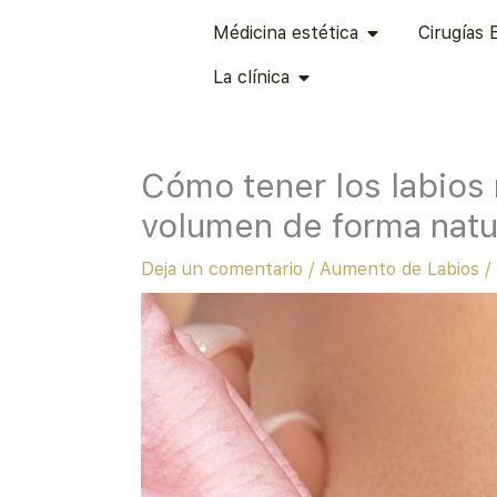
Ir
ABRIR MÉDICINA
Médicina estética
Cirugías 
al
ABRIR LA CLÍNICA
contenido
La clínica
Cómo tener los labios
volumen de forma natu
Deja un comentario
/
Aumento de Labios
/