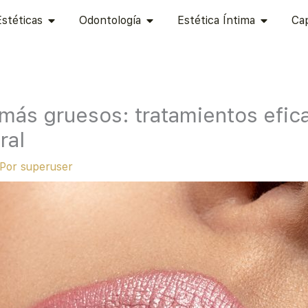
 ESTÉTICA
ABRIR CIRUGÍAS ESTÉTICAS
ABRIR ODONTOLOGÍA
ABRIR ES
Estéticas
Odontología
Estética Íntima
Cap
 más gruesos: tratamientos efic
ral
 Por
superuser