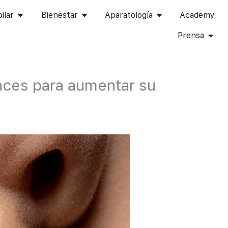
TÉTICA ÍNTIMA
ABRIR CAPILAR
ABRIR BIENESTAR
ABRIR APARATOLOG
ilar
Bienestar
Aparatología
Academy
ABRI
Prensa
aces para aumentar su