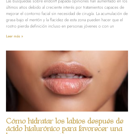
Las búsquedas sobre endolift papada opiniones han aumentado en los
últimos años debido al creciente interés por tratamientos capaces de
mejorar el contorno facial sin necesidad de cirugía. La acumulación de
grasa bajo el mentón y la flacidez de esta zona pueden hacer que el
rostro pierda definición incluso en personas jóvenes o con un
Leer más »
Cómo hidratar los labios después de
ácido hialurónico para favorecer una