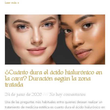
Leer más »
¿Cuánto dura el ácido hialurónico en
la cara? Duración según la zona
tratada
24 de junio de 2026
No hay comentarios
Una de las preguntas más habituales entre quienes desean realizar un
tratamiento de medicina estética es cuanto dura el ácido hialurónico en