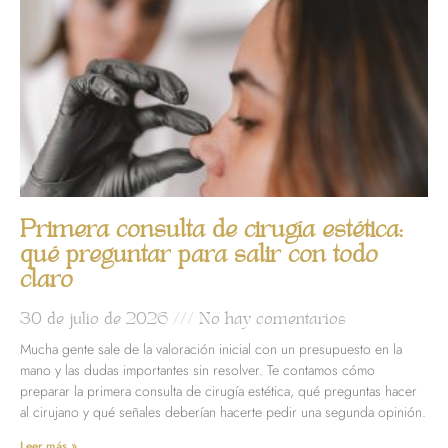
Primera consulta de cirugía estética:
qué preguntar para salir con todo
claro
30 de julio de 2026
No hay comentarios
Mucha gente sale de la valoración inicial con un presupuesto en la
mano y las dudas importantes sin resolver. Te contamos cómo
preparar la primera consulta de cirugía estética, qué preguntas hacer
al cirujano y qué señales deberían hacerte pedir una segunda opinión.
Leer más »