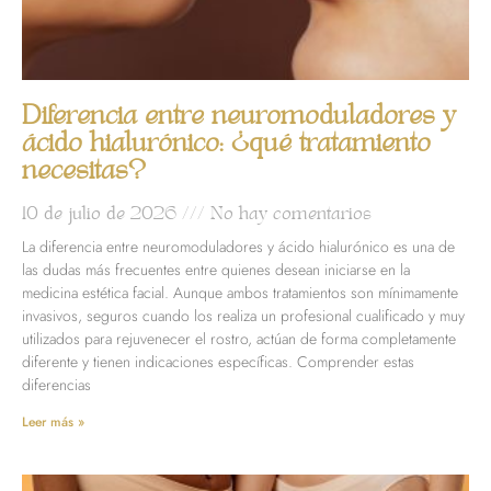
Diferencia entre neuromoduladores y
ácido hialurónico: ¿qué tratamiento
necesitas?
10 de julio de 2026
No hay comentarios
La diferencia entre neuromoduladores y ácido hialurónico es una de
las dudas más frecuentes entre quienes desean iniciarse en la
medicina estética facial. Aunque ambos tratamientos son mínimamente
invasivos, seguros cuando los realiza un profesional cualificado y muy
utilizados para rejuvenecer el rostro, actúan de forma completamente
diferente y tienen indicaciones específicas. Comprender estas
diferencias
Leer más »