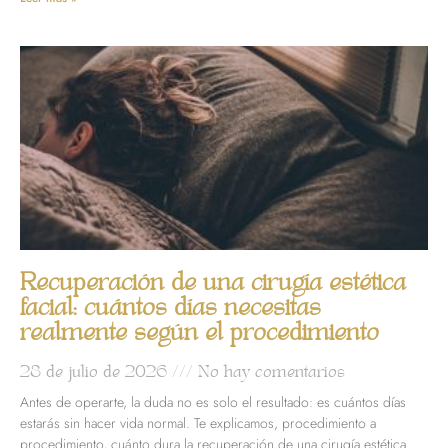
Recuperación de una cirugía estética
facial: cuántos días necesitas
realmente según el procedimiento
28 de julio de 2026
No hay comentarios
Antes de operarte, la duda no es solo el resultado: es cuántos días
estarás sin hacer vida normal. Te explicamos, procedimiento a
procedimiento, cuánto dura la recuperación de una cirugía estética