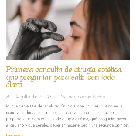
Primera consulta de cirugía estética:
qué preguntar para salir con todo
claro
30 de julio de 2026
No hay comentarios
Mucha gente sale de la valoración inicial con un presupuesto en la
mano y las dudas importantes sin resolver. Te contamos cómo
preparar la primera consulta de cirugía estética, qué preguntas hacer
al cirujano y qué señales deberían hacerte pedir una segunda opinión.
Leer más »