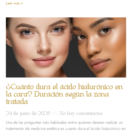
Leer más »
¿Cuánto dura el ácido hialurónico en
la cara? Duración según la zona
tratada
24 de junio de 2026
No hay comentarios
Una de las preguntas más habituales entre quienes desean realizar un
tratamiento de medicina estética es cuanto dura el ácido hialurónico en