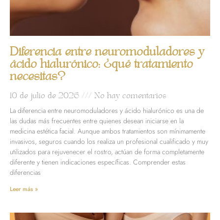
Diferencia entre neuromoduladores y
ácido hialurónico: ¿qué tratamiento
necesitas?
10 de julio de 2026
No hay comentarios
La diferencia entre neuromoduladores y ácido hialurónico es una de
las dudas más frecuentes entre quienes desean iniciarse en la
medicina estética facial. Aunque ambos tratamientos son mínimamente
invasivos, seguros cuando los realiza un profesional cualificado y muy
utilizados para rejuvenecer el rostro, actúan de forma completamente
diferente y tienen indicaciones específicas. Comprender estas
diferencias
Leer más »