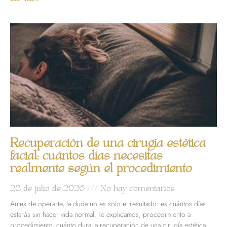
Recuperación de una cirugía estética
facial: cuántos días necesitas
realmente según el procedimiento
28 de julio de 2026
No hay comentarios
Antes de operarte, la duda no es solo el resultado: es cuántos días
estarás sin hacer vida normal. Te explicamos, procedimiento a
procedimiento, cuánto dura la recuperación de una cirugía estética