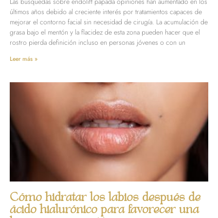
Las búsquedas sobre endolift papada opiniones han aumentado en los
últimos años debido al creciente interés por tratamientos capaces de
mejorar el contorno facial sin necesidad de cirugía. La acumulación de
grasa bajo el mentón y la flacidez de esta zona pueden hacer que el
rostro pierda definición incluso en personas jóvenes o con un
Leer más »
Cómo hidratar los labios después de
ácido hialurónico para favorecer una