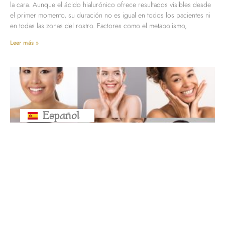
la cara. Aunque el ácido hialurónico ofrece resultados visibles desde
el primer momento, su duración no es igual en todos los pacientes ni
en todas las zonas del rostro. Factores como el metabolismo,
Leer más »
Español
Русский
¿Para cuánto da un vial de ácido
hialurónico? Zonas que se pueden
tratar y cantidad necesaria