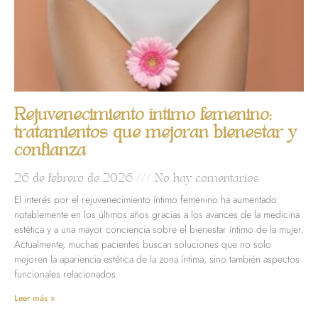
Rejuvenecimiento íntimo femenino:
tratamientos que mejoran bienestar y
confianza
26 de febrero de 2026
No hay comentarios
El interés por el rejuvenecimiento íntimo femenino ha aumentado
notablemente en los últimos años gracias a los avances de la medicina
estética y a una mayor conciencia sobre el bienestar íntimo de la mujer.
Actualmente, muchas pacientes buscan soluciones que no solo
mejoren la apariencia estética de la zona íntima, sino también aspectos
funcionales relacionados
Leer más »