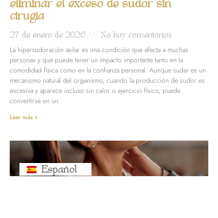
eliminar el exceso de sudor sin
cirugía
27 de enero de 2026
No hay comentarios
La hipersudoración axilar es una condición que afecta a muchas
personas y que puede tener un impacto importante tanto en la
comodidad física como en la confianza personal. Aunque sudar es un
mecanismo natural del organismo, cuando la producción de sudor es
excesiva y aparece incluso sin calor o ejercicio físico, puede
convertirse en un
Leer más »
Español
Русский