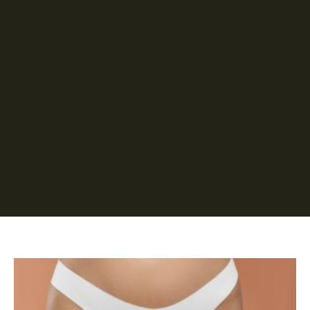
Página
Página
Página
Página
Página