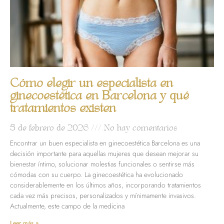
Cómo elegir un especialista en
ginecoestética en Barcelona y qué
tratamientos existen
5 de febrero de 2026
No hay comentarios
Encontrar un buen especialista en ginecoestética Barcelona es una
decisión importante para aquellas mujeres que desean mejorar su
bienestar íntimo, solucionar molestias funcionales o sentirse más
cómodas con su cuerpo. La ginecoestética ha evolucionado
considerablemente en los últimos años, incorporando tratamientos
cada vez más precisos, personalizados y mínimamente invasivos.
Actualmente, este campo de la medicina
Leer más »