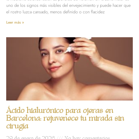
uno de los signos más visibles del envejecimiento y puede hacer que
el rostro luzca cansado, menos definido o con flacidez
Leer más »
Ácido hialurónico para ojeras en
Barcelona: rejuvenece tu mirada sin
cirugía
29 de enero de 2026
No hay comentarios