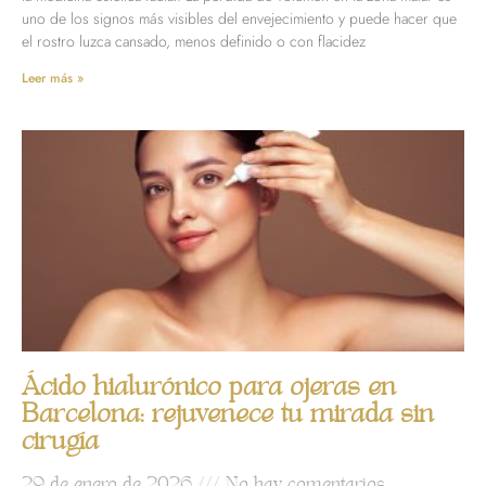
uno de los signos más visibles del envejecimiento y puede hacer que
el rostro luzca cansado, menos definido o con flacidez
Leer más »
Ácido hialurónico para ojeras en
Barcelona: rejuvenece tu mirada sin
cirugía
29 de enero de 2026
No hay comentarios