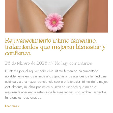
Rejuvenecimiento íntimo femenino:
tratamientos que mejoran bienestar y
confianza
26 de febrero de 2026
No hay comentarios
El interés por el rejuvenecimiento íntimo femenino ha aumentado
notablemente en los últimos años gracias a los avances de la medicina
estética y a una mayor conciencia sobre el bienestar íntimo de la mujer.
Actualmente, muchas pacientes buscan soluciones que no solo
mejoren la apariencia estética de la zona íntima, sino también aspectos
funcionales relacionados
Leer más »