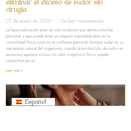
eliminar el exceso de sudor sin
cirugía
27 de enero de 2026
No hay comentarios
La hipersudoración axilar es una condición que afecta a muchas
personas y que puede tener un impacto importante tanto en la
comodidad física como en la confianza personal. Aunque sudar es un
mecanismo natural del organismo, cuando la producción de sudor es
excesiva y aparece incluso sin calor o ejercicio físico, puede
convertirse en un
Leer más »
Español
Русский