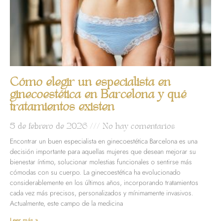
Cómo elegir un especialista en
ginecoestética en Barcelona y qué
tratamientos existen
5 de febrero de 2026
No hay comentarios
Encontrar un buen especialista en ginecoestética Barcelona es una
decisión importante para aquellas mujeres que desean mejorar su
bienestar íntimo, solucionar molestias funcionales o sentirse más
cómodas con su cuerpo. La ginecoestética ha evolucionado
considerablemente en los últimos años, incorporando tratamientos
cada vez más precisos, personalizados y mínimamente invasivos.
Actualmente, este campo de la medicina
Leer más »