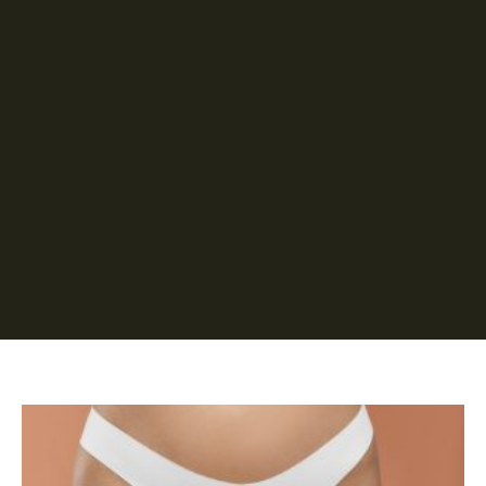
Página
Página
Página
Página
Página