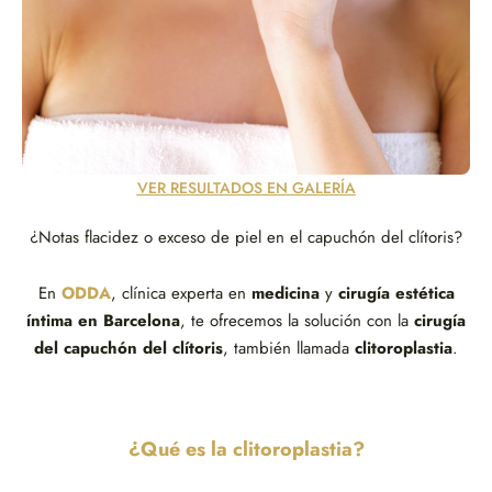
VER RESULTADOS EN GALERÍA
¿Notas flacidez o exceso de piel en el capuchón del clítoris?
En
ODDA
, clínica experta en
medicina
y
cirugía estética
íntima en Barcelona
, te ofrecemos la solución con la
cirugía
del capuchón del clítoris
, también llamada
clitoroplastia
.
¿Qué es la clitoroplastia?