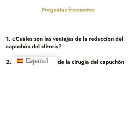
Preguntas frecuentes
1. ¿Cuáles son las ventajas de la reducción del
capuchón del clítoris?
Español
Русский
2. ¿Cuál es el costo de la cirugía del capuchón
del clítoris?
3. ¿Hay riesgos en la clitoroplastia ?
4. ¿Cuánto dura la cirugía?
5. ¿Se necesita hospitalización?
6. ¿Qué cuidados debo tener después?