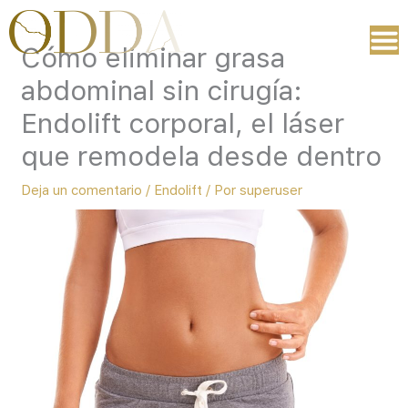
Ir
al
Cómo eliminar grasa
contenido
abdominal sin cirugía:
Endolift corporal, el láser
que remodela desde dentro
Deja un comentario
/
Endolift
/ Por
superuser