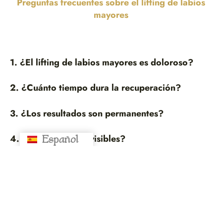
Preguntas frecuentes sobre el lifting de labios
mayores
1. ¿El lifting de labios mayores es doloroso?
2. ¿Cuánto tiempo dura la recuperación?
3. ¿Los resultados son permanentes?
Español
4. ¿Deja cicatrices visibles?
Русский
5. ¿Quién puede hacerse este procedimiento?