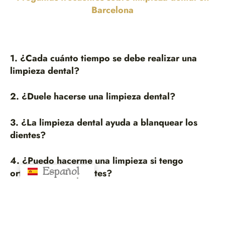
Barcelona
1. ¿Cada cuánto tiempo se debe realizar una
limpieza dental?
2. ¿Duele hacerse una limpieza dental?
3. ¿La limpieza dental ayuda a blanquear los
dientes?
4. ¿Puedo hacerme una limpieza si tengo
Español
Русский
ortodoncia o implantes?
5. ¿Por qué elegir una clínica especializada en
Barcelona?