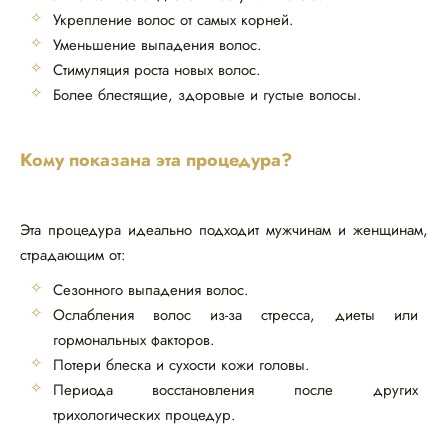
Укрепление волос от самых корней.
Уменьшение выпадения волос.
Стимуляция роста новых волос.
Более блестящие, здоровые и густые волосы.
Кому показана эта процедура?
Эта процедура идеально подходит мужчинам и женщинам,
страдающим от:
Сезонного выпадения волос.
Ослабления волос из-за стресса, диеты или
гормональных факторов.
Потери блеска и сухости кожи головы.
Периода восстановления после других
трихологических процедур.