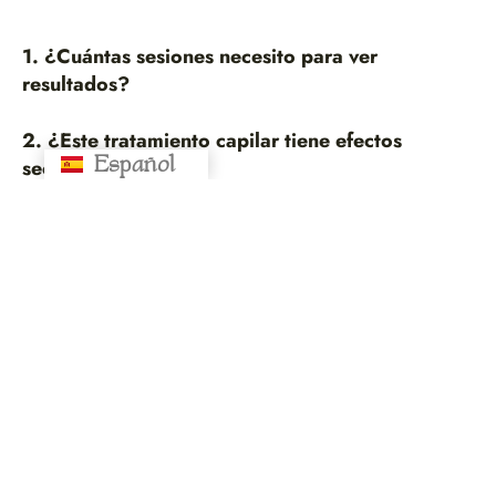
1. ¿Cuántas sesiones necesito para ver
resultados?
2. ¿Este tratamiento capilar tiene efectos
Español
Русский
secundarios?
3. ¿Puedo combinarlo con otros tratamientos
capilares?
4. ¿Es doloroso?
5. ¿Dónde puedo realizar este tratamiento en
Barcelona?