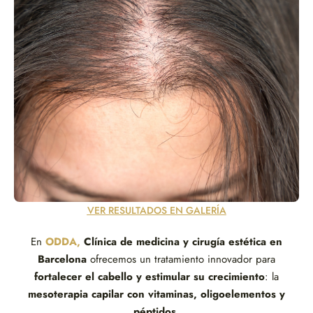
VER RESULTADOS EN GALERÍA
En
ODDA,
Clínica de medicina y cirugía estética en
Barcelona
ofrecemos un tratamiento innovador para
fortalecer el cabello y estimular su crecimiento
: la
mesoterapia capilar con vitaminas, oligoelementos y
péptidos
.