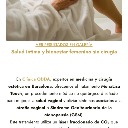
VER RESULTADOS EN GALERÍA
Salud íntima y bienestar femenino sin cirugía
En
Clínica ODDA
, expertos en
medicina y cirugía
estética
en Barcelona
, ofrecemos el tratamiento
MonaLisa
Touch
, un procedimiento médico no quirúrgico diseñado
para mejorar la
salud vaginal
y aliviar síntomas asociados a la
atrofia vaginal
o
Síndrome Genitourinario de la
Menopausia (GSM)
.
Este tratamiento utiliza un
láser fraccionado de CO₂
que