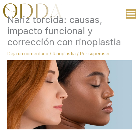
Ir
al
Nariz torcida: causas,
contenido
impacto funcional y
corrección con rinoplastia
Deja un comentario
/
Rinoplastia
/ Por
superuser