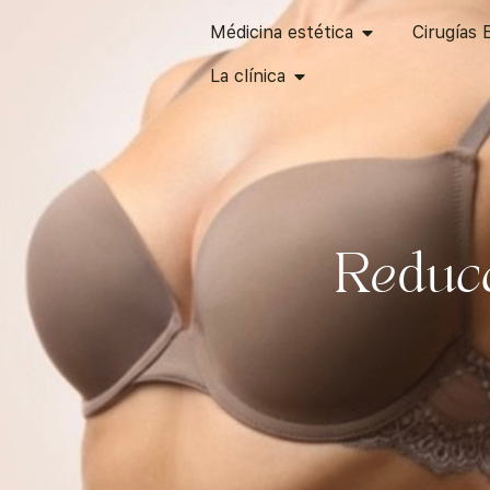
Ir
ABRIR MÉDICINA
Médicina estética
Cirugías 
al
ABRIR LA CLÍNICA
contenido
La clínica
Reduc