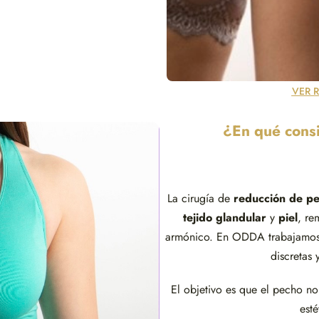
VER 
¿En qué consi
La cirugía de
reducción de p
tejido glandular
y
piel
, re
armónico. En ODDA trabajamos c
discretas 
El objetivo es que el pecho n
est