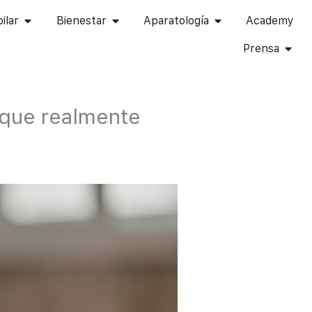
TÉTICA ÍNTIMA
ABRIR CAPILAR
ABRIR BIENESTAR
ABRIR APARATOLOG
ilar
Bienestar
Aparatología
Academy
ABRI
Prensa
 que realmente