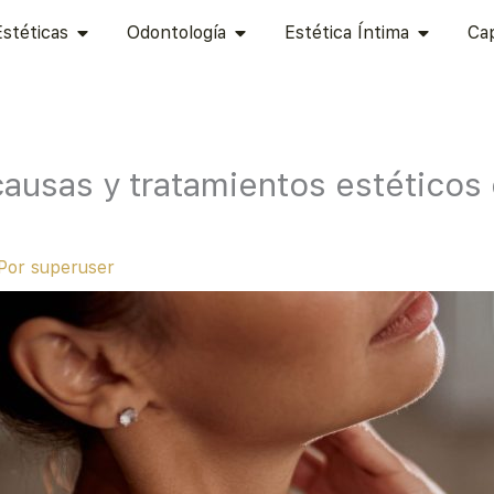
 ESTÉTICA
ABRIR CIRUGÍAS ESTÉTICAS
ABRIR ODONTOLOGÍA
ABRIR ES
Estéticas
Odontología
Estética Íntima
Cap
causas y tratamientos estéticos
 Por
superuser