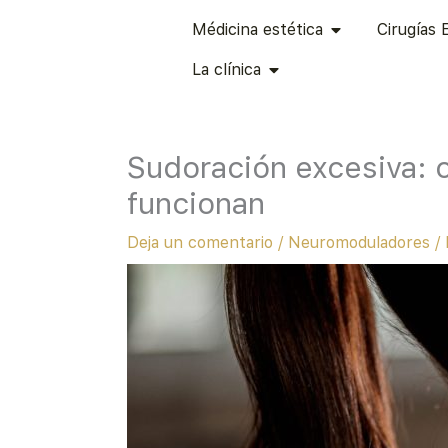
Ir
ABRIR MÉDICINA
Médicina estética
Cirugías 
al
ABRIR LA CLÍNICA
contenido
La clínica
Sudoración excesiva: 
funcionan
Deja un comentario
/
Neuromoduladores
/