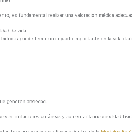
inas.
iento, es fundamental realizar una valoración médica adecua
idad de vida
idrosis puede tener un impacto importante en la vida diari
que generen ansiedad.
cer irritaciones cutáneas y aumentar la incomodidad físic
ntes buscan soluciones eficaces dentro de la
Medicina Esté