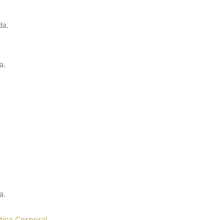
da.
a.
a.
tica Corporal
.