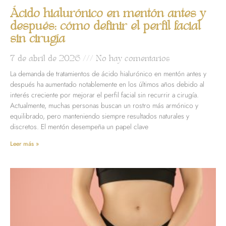
Ácido hialurónico en mentón antes y
después: cómo definir el perfil facial
sin cirugía
7 de abril de 2026
No hay comentarios
La demanda de tratamientos de ácido hialurónico en mentón antes y
después ha aumentado notablemente en los últimos años debido al
interés creciente por mejorar el perfil facial sin recurrir a cirugía.
Actualmente, muchas personas buscan un rostro más armónico y
equilibrado, pero manteniendo siempre resultados naturales y
discretos. El mentón desempeña un papel clave
Leer más »