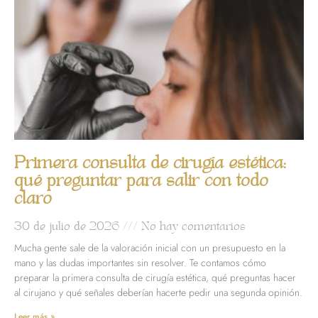
Primera consulta de cirugía estética:
qué preguntar para salir con todo
claro
30 de julio de 2026
No hay comentarios
Mucha gente sale de la valoración inicial con un presupuesto en la
mano y las dudas importantes sin resolver. Te contamos cómo
preparar la primera consulta de cirugía estética, qué preguntas hacer
al cirujano y qué señales deberían hacerte pedir una segunda opinión.
Leer más »