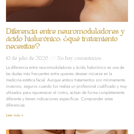
Diferencia entre neuromoduladores y
ácido hialurónico: ¿qué tratamiento
necesitas?
10 de julio de 2026
No hay comentarios
La diferencia entre neuromoduladores y ácido hialurónico es una de
las dudas más frecuentes entre quienes desean iniciarse en la
medicina estética facial. Aunque ambos tratamientos son mínimamente
invasivos, seguros cuando los realiza un profesional cualificado y muy
utilizados para rejuvenecer el rostro, actúan de forma completamente
diferente y tienen indicaciones específicas. Comprender estas
diferencias
Leer más »