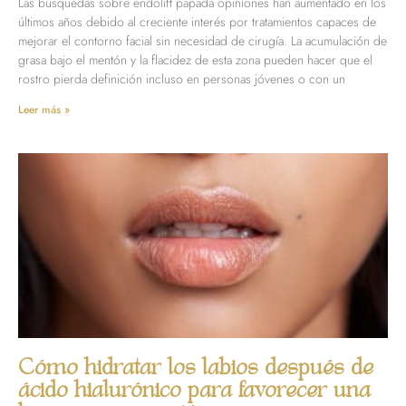
Las búsquedas sobre endolift papada opiniones han aumentado en los
últimos años debido al creciente interés por tratamientos capaces de
mejorar el contorno facial sin necesidad de cirugía. La acumulación de
grasa bajo el mentón y la flacidez de esta zona pueden hacer que el
rostro pierda definición incluso en personas jóvenes o con un
Leer más »
Cómo hidratar los labios después de
ácido hialurónico para favorecer una