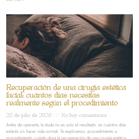
Recuperación de una cirugía estética
facial: cuántos días necesitas
realmente según el procedimiento
28 de julio de 2026
No hay comentarios
Antes de operarte, la duda no es solo el resultado: es cuántos días
estarás sin hacer vida normal. Te explicamos, procedimiento a
procedimiento, cuánto dura la recuperación de una cirugía estética