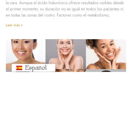
la cara. Aunque el ácido hialurónico ofrece resultados visibles desde
el primer momento, su duración no es igual en todos los pacientes ni
en todas las zonas del rostro. Factores como el metabolismo,
Leer más »
Español
Русский
¿Para cuánto da un vial de ácido
hialurónico? Zonas que se pueden
tratar y cantidad necesaria