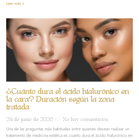
Leer más »
¿Cuánto dura el ácido hialurónico en
la cara? Duración según la zona
tratada
24 de junio de 2026
No hay comentarios
Una de las preguntas más habituales entre quienes desean realizar un
tratamiento de medicina estética es cuanto dura el ácido hialurónico en