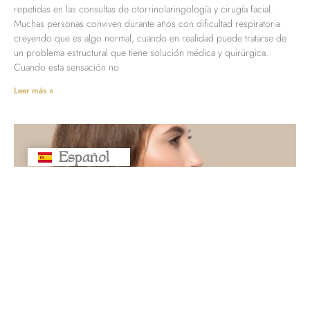
repetidas en las consultas de otorrinolaringología y cirugía facial.
Muchas personas conviven durante años con dificultad respiratoria
creyendo que es algo normal, cuando en realidad puede tratarse de
un problema estructural que tiene solución médica y quirúrgica.
Cuando esta sensación no
Leer más »
Español
Русский
Nariz tapada de un lado: señales de
un posible tabique desviado