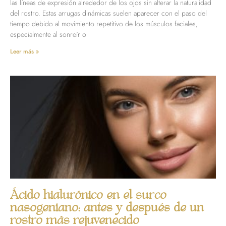
las líneas de expresión alrededor de los ojos sin alterar la naturalidad
del rostro. Estas arrugas dinámicas suelen aparecer con el paso del
tiempo debido al movimiento repetitivo de los músculos faciales,
especialmente al sonreír o
Leer más »
Ácido hialurónico en el surco
nasogeniano: antes y después de un
rostro más rejuvenecido