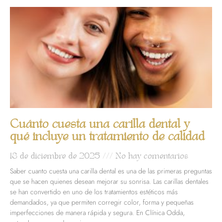
Cuánto cuesta una carilla dental y
qué incluye un tratamiento de calidad
18 de diciembre de 2025
No hay comentarios
Saber cuanto cuesta una carilla dental es una de las primeras preguntas
que se hacen quienes desean mejorar su sonrisa. Las carillas dentales
se han convertido en uno de los tratamientos estéticos más
demandados, ya que permiten corregir color, forma y pequeñas
imperfecciones de manera rápida y segura. En Clínica Odda,