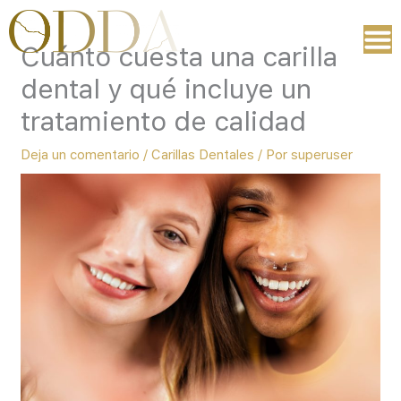
Ir
al
Cuánto cuesta una carilla
contenido
dental y qué incluye un
tratamiento de calidad
Deja un comentario
/
Carillas Dentales
/ Por
superuser