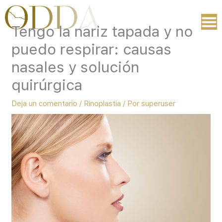
Ir
al
Tengo la nariz tapada y no
contenido
puedo respirar: causas
nasales y solución
quirúrgica
Deja un comentario
/
Rinoplastia
/ Por
superuser