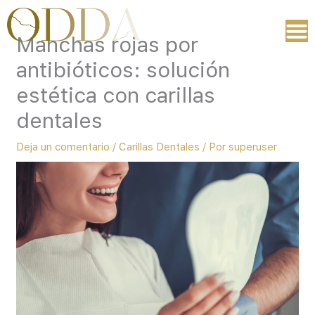
Ir
al
Manchas rojas por
contenido
antibióticos: solución
estética con carillas
dentales
Deja un comentario
/
Carillas Dentales
/ Por
superuser